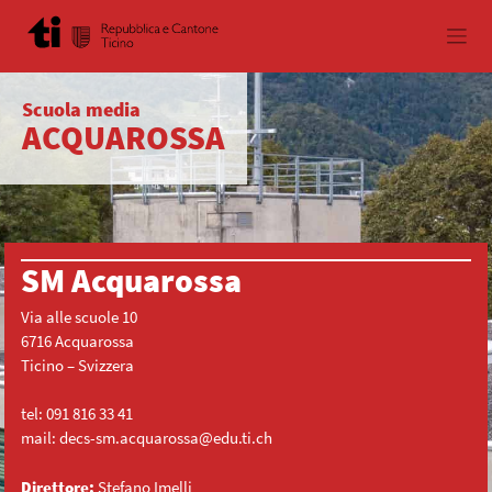
Skip
to
content
Scuola media
ACQUAROSSA
SM Acquarossa
Via alle scuole 10
6716 Acquarossa
Ticino – Svizzera
tel:
091 816 33 41
mail:
decs-sm.acquarossa@edu.ti.ch
Direttore:
Stefano Imelli