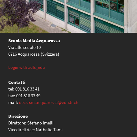
Scuola Media Acquarossa
Via alle scuole 10
6716 Acquarossa (Svizzera)
Login with adfs_edu
Contatti
tel: 091 816 33 41
fax: 091 816 33 49
mail:
decs-sm.acquarossa@edu.ti.ch
Direzione
Direttore: Stefano Imelli
Vicedirettrice: Nathalie Tami