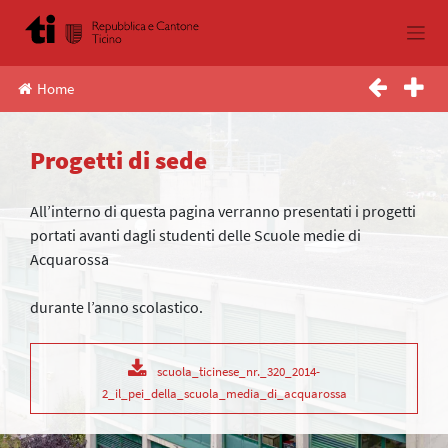
Skip
to
content
Home
Progetti di sede
All’interno di questa pagina verranno presentati i progetti
portati avanti dagli studenti delle Scuole medie di
Acquarossa
durante l’anno scolastico.
scuola_ticinese_nr._320_2014-
2_il_pei_della_scuola_media_di_acquarossa