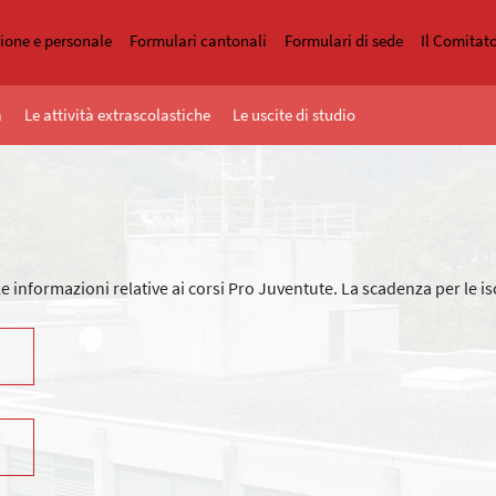
zione e personale
Formulari cantonali
Formulari di sede
Il Comitat
a
Le attività extrascolastiche
Le uscite di studio
 informazioni relative ai corsi Pro Juventute. La scadenza per le isc