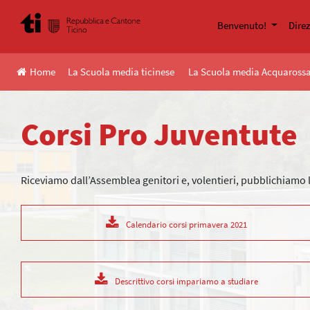
Skip
to
Benvenuto!
Dire
content
Home
La Scuola media ticinese
La Scuola media Acquaross
Corsi Pro Juventute
Riceviamo dall’Assemblea genitori e, volentieri, pubblichiamo le
Calendario corsi primavera 2021
Descrittivo corsi impariamo a studiare