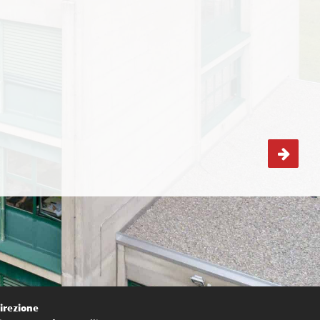
Assemblea genitori
irezione