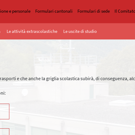
zione e personale
Formulari cantonali
Formulari di sede
Il Comitat
a
Le attività extrascolastiche
Le uscite di studio
trasporti e che anche la griglia scolastica subirà, di conseguenza, a
oni: