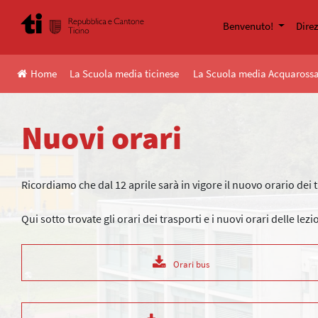
Skip
to
Benvenuto!
Dire
content
Home
La Scuola media ticinese
La Scuola media Acquaross
Nuovi orari
Ricordiamo che dal 12 aprile sarà in vigore il nuovo orario dei 
Qui sotto trovate gli orari dei trasporti e i nuovi orari delle lezi
Orari bus